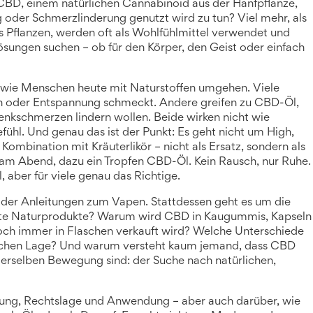
CBD
,
einem natürlichen Cannabinoid aus der Hanfpflanze,
ng oder Schmerzlinderung genutzt wird
zu tun? Viel mehr, als
s Pflanzen, werden oft als Wohlfühlmittel verwendet und
ösungen suchen – ob für den Körper, den Geist oder einfach
, wie Menschen heute mit Naturstoffen umgehen. Viele
tion oder Entspannung schmeckt. Andere greifen zu CBD-Öl,
lenkschmerzen lindern wollen. Beide wirken nicht wie
ühl. Und genau das ist der Punkt: Es geht nicht um High,
ombination mit Kräuterlikör – nicht als Ersatz, sondern als
ör am Abend, dazu ein Tropfen CBD-Öl. Kein Rausch, nur Ruhe.
, aber für viele genau das Richtige.
r oder Anleitungen zum Vapen. Stattdessen geht es um die
e Naturprodukte? Warum wird CBD in Kaugummis, Kapseln
ch immer in Flaschen verkauft wird? Welche Unterschiede
htlichen Lage? Und warum versteht kaum jemand, dass CBD
l derselben Bewegung sind: der Suche nach natürlichen,
erung, Rechtslage und Anwendung – aber auch darüber, wie