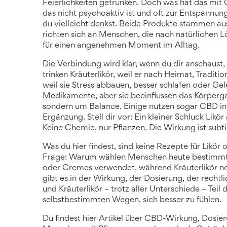
Feierlichkeiten getrunken.
Doch was hat das mit
das nicht psychoaktiv ist und oft zur Entspannu
du vielleicht denkst. Beide Produkte stammen au
richten sich an Menschen, die nach natürlichen L
für einen angenehmen Moment im Alltag.
Die Verbindung wird klar, wenn du dir anschaust
trinken Kräuterlikör, weil er nach Heimat, Tradi
weil sie Stress abbauen, besser schlafen oder Ge
Medikamente, aber sie beeinflussen das Körpergef
sondern um Balance. Einige nutzen sogar CBD in K
Ergänzung. Stell dir vor: Ein kleiner Schluck Lik
Keine Chemie, nur Pflanzen. Die Wirkung ist subtil
Was du hier findest, sind keine Rezepte für Likö
Frage: Warum wählen Menschen heute bestimmt
oder Cremes verwendet, während Kräuterlikör no
gibt es in der Wirkung, der Dosierung, der rec
und Kräuterlikör – trotz aller Unterschiede – Tei
selbstbestimmten Wegen, sich besser zu fühlen.
Du findest hier Artikel über CBD-Wirkung, Dosi