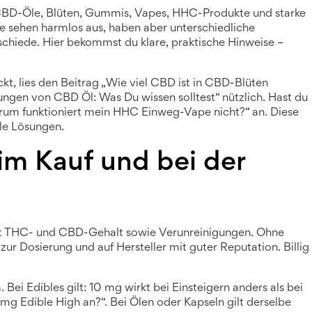
t CBD-Öle, Blüten, Gummis, Vapes, HHC-Produkte und starke
e sehen harmlos aus, haben aber unterschiedliche
schiede. Hier bekommst du klare, praktische Hinweise –
ckt, lies den Beitrag „Wie viel CBD ist in CBD-Blüten
ngen von CBD Öl: Was Du wissen solltest“ nützlich. Hast du
Warum funktioniert mein HHC Einweg-Vape nicht?“ an. Diese
lle Lösungen.
im Kauf und bei der
igt THC- und CBD-Gehalt sowie Verunreinigungen. Ohne
r Dosierung und auf Hersteller mit guter Reputation. Billig
 Bei Edibles gilt: 10 mg wirkt bei Einsteigern anders als bei
0mg Edible High an?“. Bei Ölen oder Kapseln gilt derselbe