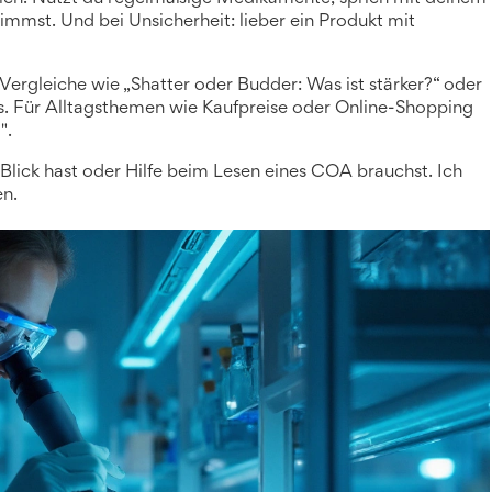
mst. Und bei Unsicherheit: lieber ein Produkt mit
 Vergleiche wie „Shatter oder Budder: Was ist stärker?“ oder
s. Für Alltagsthemen wie Kaufpreise oder Online-Shopping
".
Blick hast oder Hilfe beim Lesen eines COA brauchst. Ich
en.