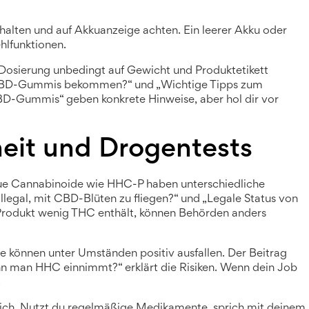
 halten und auf Akkuanzeige achten. Ein leerer Akku oder
hlfunktionen.
Dosierung unbedingt auf Gewicht und Produktetikett
h CBD-Gummis bekommen?“ und „Wichtige Tipps zum
D-Gummis“ geben konkrete Hinweise, aber hol dir vor
heit und Drogentests
eue Cannabinoide wie HHC-P haben unterschiedliche
 illegal, mit CBD-Blüten zu fliegen?“ und „Legale Status von
Produkt wenig THC enthält, können Behörden anders
können unter Umständen positiv ausfallen. Der Beitrag
n man HHC einnimmt?“ erklärt die Risiken. Wenn dein Job
.
ch. Nutzt du regelmäßige Medikamente, sprich mit deinem