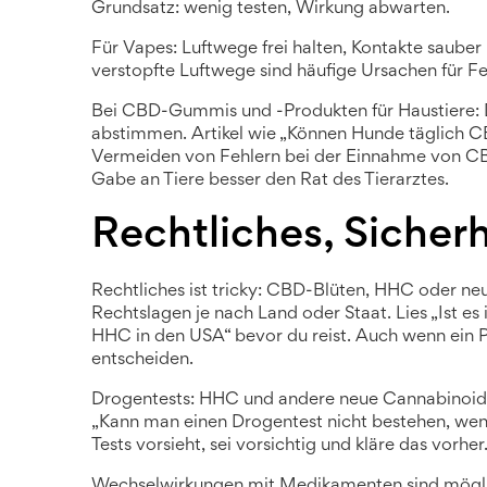
Grundsatz: wenig testen, Wirkung abwarten.
Für Vapes: Luftwege frei halten, Kontakte sauber
verstopfte Luftwege sind häufige Ursachen für Fe
Bei CBD-Gummis und -Produkten für Haustiere: 
abstimmen. Artikel wie „Können Hunde täglic
Vermeiden von Fehlern bei der Einnahme von CB
Gabe an Tiere besser den Rat des Tierarztes.
Rechtliches, Sicher
Rechtliches ist tricky: CBD-Blüten, HHC oder n
Rechtslagen je nach Land oder Staat. Lies „Ist es
HHC in den USA“ bevor du reist. Auch wenn ein 
entscheiden.
Drogentests: HHC und andere neue Cannabinoide 
„Kann man einen Drogentest nicht bestehen, wen
Tests vorsieht, sei vorsichtig und kläre das vorher
Wechselwirkungen mit Medikamenten sind mögli