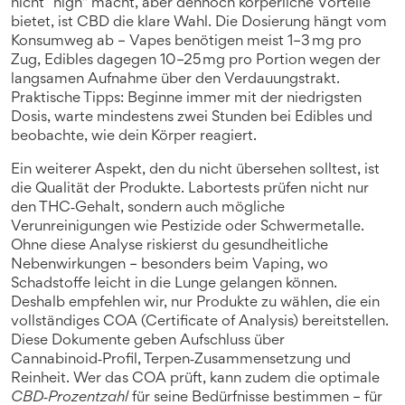
nicht “high” macht, aber dennoch körperliche Vorteile
bietet, ist CBD die klare Wahl. Die Dosierung hängt vom
Konsumweg ab – Vapes benötigen meist 1–3 mg pro
Zug, Edibles dagegen 10–25 mg pro Portion wegen der
langsamen Aufnahme über den Verdauungstrakt.
Praktische Tipps: Beginne immer mit der niedrigsten
Dosis, warte mindestens zwei Stunden bei Edibles und
beobachte, wie dein Körper reagiert.
Ein weiterer Aspekt, den du nicht übersehen solltest, ist
die Qualität der Produkte. Labortests prüfen nicht nur
den THC‑Gehalt, sondern auch mögliche
Verunreinigungen wie Pestizide oder Schwermetalle.
Ohne diese Analyse riskierst du gesundheitliche
Nebenwirkungen – besonders beim Vaping, wo
Schadstoffe leicht in die Lunge gelangen können.
Deshalb empfehlen wir, nur Produkte zu wählen, die ein
vollständiges COA (Certificate of Analysis) bereitstellen.
Diese Dokumente geben Aufschluss über
Cannabinoid‑Profil, Terpen‑Zusammensetzung und
Reinheit. Wer das COA prüft, kann zudem die optimale
CBD‑Prozentzahl
für seine Bedürfnisse bestimmen – für