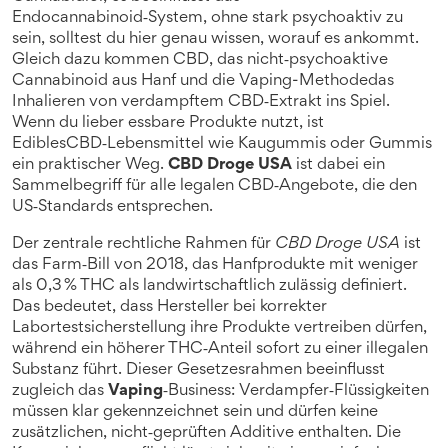
Endocannabinoid‑System, ohne stark psychoaktiv zu
sein
, solltest du hier genau wissen, worauf es ankommt.
Gleich dazu kommen
CBD
,
das nicht‑psychoaktive
Cannabinoid aus Hanf
und die
Vaping
-Methode
das
Inhalieren von verdampftem CBD‑Extrakt
ins Spiel.
Wenn du lieber essbare Produkte nutzt, ist
Edibles
CBD‑Lebensmittel wie Kaugummis oder Gummis
ein praktischer Weg.
CBD Droge USA
ist dabei ein
Sammelbegriff für alle legalen CBD‑Angebote, die den
US‑Standards entsprechen.
Der zentrale rechtliche Rahmen für
CBD Droge USA
ist
das Farm‑Bill von 2018, das Hanfprodukte mit weniger
als 0,3 % THC als landwirtschaftlich zulässig definiert.
Das bedeutet, dass Hersteller bei korrekter
Labortestsicherstellung ihre Produkte vertreiben dürfen,
während ein höherer THC‑Anteil sofort zu einer illegalen
Substanz führt. Dieser Gesetzesrahmen beeinflusst
zugleich das
Vaping
‑Business: Verdampfer‑Flüssigkeiten
müssen klar gekennzeichnet sein und dürfen keine
zusätzlichen, nicht‑geprüften Additive enthalten. Die