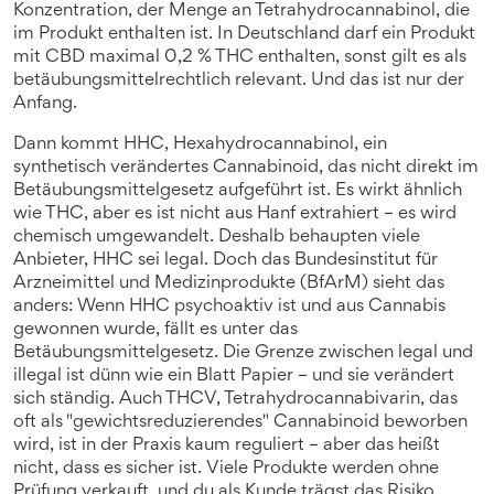
Konzentration
,
der Menge an Tetrahydrocannabinol, die
im Produkt enthalten ist
. In Deutschland darf ein Produkt
mit CBD maximal 0,2 % THC enthalten, sonst gilt es als
betäubungsmittelrechtlich relevant. Und das ist nur der
Anfang.
Dann kommt
HHC
,
Hexahydrocannabinol, ein
synthetisch verändertes Cannabinoid, das nicht direkt im
Betäubungsmittelgesetz aufgeführt ist
. Es wirkt ähnlich
wie THC, aber es ist nicht aus Hanf extrahiert – es wird
chemisch umgewandelt. Deshalb behaupten viele
Anbieter, HHC sei legal. Doch das Bundesinstitut für
Arzneimittel und Medizinprodukte (BfArM) sieht das
anders: Wenn HHC psychoaktiv ist und aus Cannabis
gewonnen wurde, fällt es unter das
Betäubungsmittelgesetz. Die Grenze zwischen legal und
illegal ist dünn wie ein Blatt Papier – und sie verändert
sich ständig. Auch
THCV
,
Tetrahydrocannabivarin, das
oft als "gewichtsreduzierendes" Cannabinoid beworben
wird
, ist in der Praxis kaum reguliert – aber das heißt
nicht, dass es sicher ist. Viele Produkte werden ohne
Prüfung verkauft, und du als Kunde trägst das Risiko.