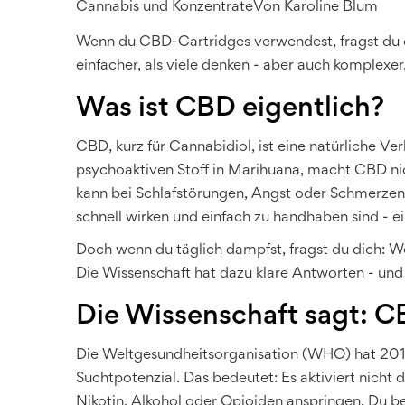
Cannabis und Konzentrate
Von
Karoline Blum
Wenn du CBD-Cartridges verwendest, fragst du d
einfacher, als viele denken - aber auch komplexer
Was ist CBD eigentlich?
CBD, kurz für Cannabidiol, ist eine natürliche 
psychoaktiven Stoff in Marihuana, macht CBD n
kann bei Schlafstörungen, Angst oder Schmerzen
schnell wirken und einfach zu handhaben sind - ei
Doch wenn du täglich dampfst, fragst du dich: W
Die Wissenschaft hat dazu klare Antworten - und
Die Wissenschaft sagt: C
Die Weltgesundheitsorganisation (WHO) hat 2018 i
Suchtpotenzial. Das bedeutet: Es aktiviert nicht 
Nikotin, Alkohol oder Opioiden anspringen. Du b