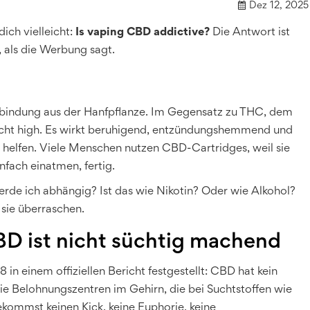
Dez 12, 2025
ich vielleicht:
Is vaping CBD addictive?
Die Antwort ist
, als die Werbung sagt.
Verbindung aus der Hanfpflanze. Im Gegensatz zu THC, dem
icht high. Es wirkt beruhigend, entzündungshemmend und
 helfen. Viele Menschen nutzen CBD-Cartridges, weil sie
nfach einatmen, fertig.
erde ich abhängig? Ist das wie Nikotin? Oder wie Alkohol?
 sie überraschen.
BD ist nicht süchtig machend
n einem offiziellen Bericht festgestellt: CBD hat kein
die Belohnungszentren im Gehirn, die bei Suchtstoffen wie
ekommst keinen Kick, keine Euphorie, keine