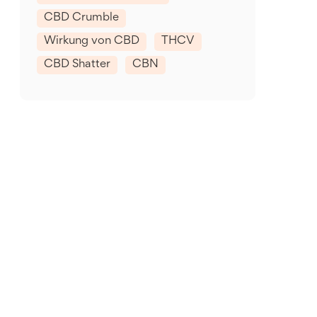
CBD Crumble
Wirkung von CBD
THCV
CBD Shatter
CBN