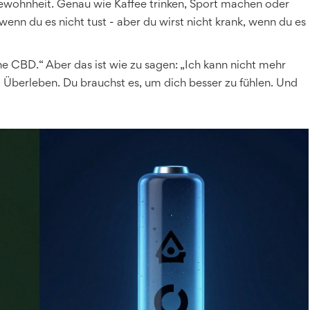
 Gewohnheit. Genau wie Kaffee trinken, Sport machen oder
wenn du es nicht tust - aber du wirst nicht krank, wenn du es
e CBD.“ Aber das ist wie zu sagen: „Ich kann nicht mehr
 Überleben. Du brauchst es, um dich besser zu fühlen. Und