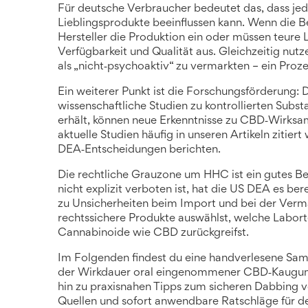
Für deutsche Verbraucher bedeutet das, dass je
Lieblingsprodukte beeinflussen kann. Wenn die Beh
Hersteller die Produktion ein oder müssen teure L
Verfügbarkeit und Qualität aus. Gleichzeitig nutz
als „nicht‑psychoaktiv“ zu vermarkten – ein Prozess
Ein weiterer Punkt ist die Forschungsförderung
wissenschaftliche Studien zu kontrollierten Sub
erhält, können neue Erkenntnisse zu CBD‑Wirksam
aktuelle Studien häufig in unseren Artikeln zitie
DEA‑Entscheidungen berichten.
Die rechtliche Grauzone um HHC ist ein gutes B
nicht explizit verboten ist, hat die US DEA es ber
zu Unsicherheiten beim Import und bei der Verma
rechtssichere Produkte auswählst, welche Labortes
Cannabinoide wie CBD zurückgreifst.
Im Folgenden findest du eine handverlesene Sam
der Wirkdauer oral eingenommener CBD‑Kaugumm
hin zu praxisnahen Tipps zum sicheren Dabbing v
Quellen und sofort anwendbare Ratschläge für de