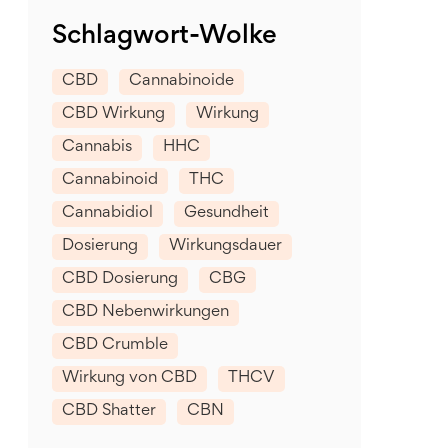
Schlagwort-Wolke
CBD
Cannabinoide
CBD Wirkung
Wirkung
Cannabis
HHC
Cannabinoid
THC
Cannabidiol
Gesundheit
Dosierung
Wirkungsdauer
CBD Dosierung
CBG
CBD Nebenwirkungen
CBD Crumble
Wirkung von CBD
THCV
CBD Shatter
CBN