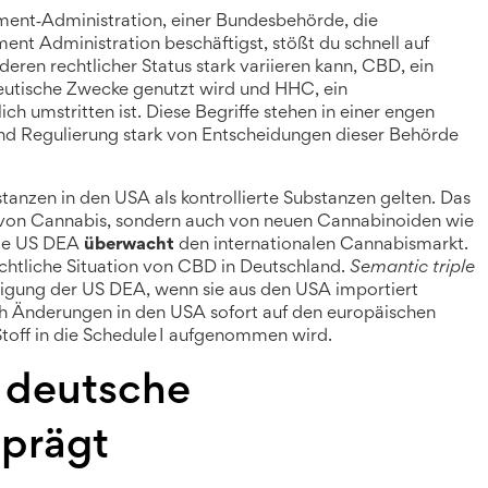
ent‑Administration, einer Bundesbehörde, die
ment Administration
beschäftigst, stößt du schnell auf
deren rechtlicher Status stark variieren kann
,
CBD
,
ein
eutische Zwecke genutzt wird
und
HHC
,
ein
ich umstritten ist
. Diese Begriffe stehen in einer engen
 und Regulierung stark von Entscheidungen dieser Behörde
stanzen in den USA als kontrollierte Substanzen gelten. Das
hr von Cannabis, sondern auch von neuen Cannabinoiden wie
ie US DEA
überwacht
den internationalen Cannabismarkt.
chtliche Situation von CBD in Deutschland.
Semantic triple
gung der US DEA, wenn sie aus den USA importiert
h Änderungen in den USA sofort auf den europäischen
Stoff in die Schedule I aufgenommen wird.
 deutsche
prägt