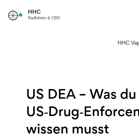
HHC Va
US DEA – Was du 
US‑Drug‑Enforcem
wissen musst