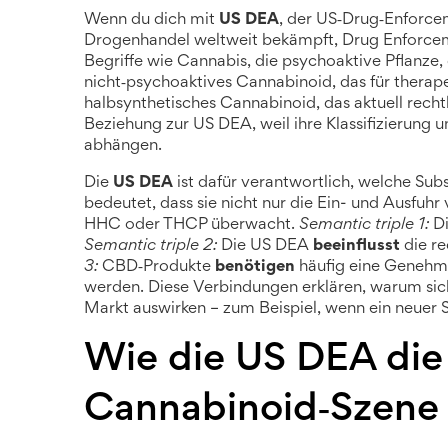
Wenn du dich mit
US DEA
,
der US‑Drug‑Enforcem
Drogenhandel weltweit bekämpft
,
Drug Enforce
Begriffe wie
Cannabis
,
die psychoaktive Pflanze, 
nicht‑psychoaktives Cannabinoid, das für therap
halbsynthetisches Cannabinoid, das aktuell rechtl
Beziehung zur US DEA, weil ihre Klassifizierung
abhängen.
Die
US DEA
ist dafür verantwortlich, welche Sub
bedeutet, dass sie nicht nur die Ein- und Ausfu
HHC oder THCP überwacht.
Semantic triple 1:
D
Semantic triple 2:
Die US DEA
beeinflusst
die re
3:
CBD‑Produkte
benötigen
häufig eine Genehmi
werden. Diese Verbindungen erklären, warum sic
Markt auswirken – zum Beispiel, wenn ein neuer 
Wie die US DEA die
Cannabinoid‑Szene 