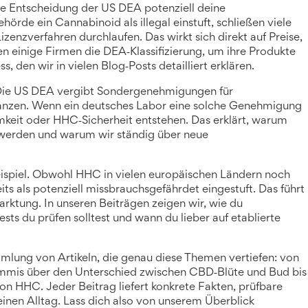
de Entscheidung der US DEA potenziell deine
örde ein Cannabinoid als illegal einstuft, schließen viele
izenzverfahren durchlaufen. Das wirkt sich direkt auf Preise,
en einige Firmen die DEA‑Klassifizierung, um ihre Produkte
, den wir in vielen Blog‑Posts detailliert erklären.
: Die US DEA vergibt Sondergenehmigungen für
stanzen. Wenn ein deutsches Labor eine solche Genehmigung
keit oder HHC‑Sicherheit entstehen. Das erklärt, warum
rt werden und warum wir ständig über neue
eispiel. Obwohl HHC in vielen europäischen Ländern noch
eits als potenziell missbrauchsgefährdet eingestuft. Das führt
rktung. In unseren Beiträgen zeigen wir, wie du
ts du prüfen solltest und wann du lieber auf etablierte
mlung von Artikeln, die genau diese Themen vertiefen: von
is über den Unterschied zwischen CBD‑Blüte und Bud bis
on HHC. Jeder Beitrag liefert konkrete Fakten, prüfbare
inen Alltag. Lass dich also von unserem Überblick