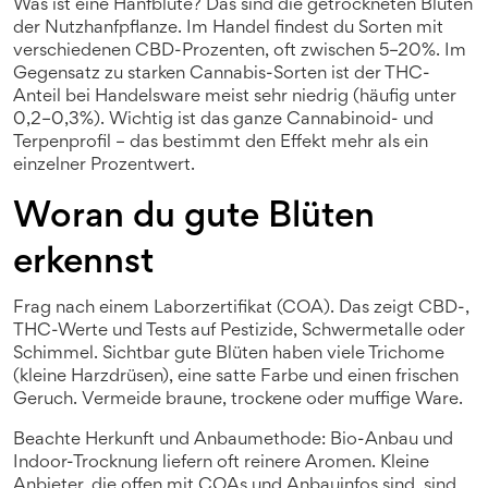
Was ist eine Hanfblüte? Das sind die getrockneten Blüten
der Nutzhanfpflanze. Im Handel findest du Sorten mit
verschiedenen CBD-Prozenten, oft zwischen 5–20%. Im
Gegensatz zu starken Cannabis-Sorten ist der THC-
Anteil bei Handelsware meist sehr niedrig (häufig unter
0,2–0,3%). Wichtig ist das ganze Cannabinoid- und
Terpenprofil – das bestimmt den Effekt mehr als ein
einzelner Prozentwert.
Woran du gute Blüten
erkennst
Frag nach einem Laborzertifikat (COA). Das zeigt CBD-,
THC-Werte und Tests auf Pestizide, Schwermetalle oder
Schimmel. Sichtbar gute Blüten haben viele Trichome
(kleine Harzdrüsen), eine satte Farbe und einen frischen
Geruch. Vermeide braune, trockene oder muffige Ware.
Beachte Herkunft und Anbaumethode: Bio-Anbau und
Indoor-Trocknung liefern oft reinere Aromen. Kleine
Anbieter, die offen mit COAs und Anbauinfos sind, sind