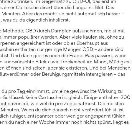
hne zu trinken.
Im Gegensatz zu CBD-Öl, das erst im
 einer Cartusche direkt über die Lunge ins Blut. Das
n Minuten. Aber das macht sie nicht automatisch besser –
 was du da eigentlich inhalierst.
e Methode, CBD durch Dampfen aufzunehmen, meist mit
e immer populärer werden. Aber viele kaufen sie, ohne zu
 Terpenen angereichert ist oder ob es überhaupt aus
uschen enthalten nur geringe Mengen CBD – andere sind
chst. Und dann gibt es noch die Frage: Was passiert, wenn
e unerwünschte Effekte wie Trockenheit im Mund, Müdigkeit
ten können
sind selten, aber sie existieren. Und bei Menschen,
utverdünner oder Beruhigungsmitteln interagieren – das
 du pro Tag einnimmst, um eine gewünschte Wirkung zu
er Schlüssel. Keine Cartusche ist gleich. Einige enthalten 200
t davon ab, wie viel du pro Zug einatmest. Die meisten
inuten. Wenn du dich danach nicht verändert fühlst, ist
dich ruhiger, entspannter oder weniger angespannt fühlen
nn du nach einer Woche immer noch nichts spürst, liegt es