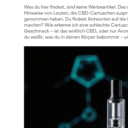
Was du hier findest, sind keine Werbeartikel. Da
Hinweise von Leuten, die CBD-Cartuschen auspr
genommen haben. Du findest Antworten auf die Fr
machen? Wie erkenne ich eine schlechte Cartus
Geschmack – ist das wirklich CBD, oder nur Arom
du weißt, was du in deinen Körper bekommst – u