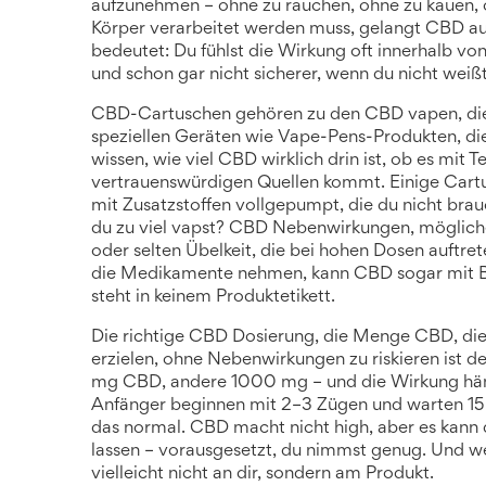
aufzunehmen – ohne zu rauchen, ohne zu kauen, o
Körper verarbeitet werden muss, gelangt CBD aus
bedeutet: Du fühlst die Wirkung oft innerhalb vo
und schon gar nicht sicherer, wenn du nicht weißt,
CBD-Cartuschen gehören zu den
CBD vapen
,
di
speziellen Geräten wie Vape-Pens
-Produkten, di
wissen, wie viel CBD wirklich drin ist, ob es mit
vertrauenswürdigen Quellen kommt. Einige Cart
mit Zusatzstoffen vollgepumpt, die du nicht brau
du zu viel vapst?
CBD Nebenwirkungen
,
möglich
oder selten Übelkeit, die bei hohen Dosen auftre
die Medikamente nehmen, kann CBD sogar mit Bl
steht in keinem Produktetikett.
Die richtige
CBD Dosierung
,
die Menge CBD, die
erzielen, ohne Nebenwirkungen zu riskieren
ist d
mg CBD, andere 1000 mg – und die Wirkung häng
Anfänger beginnen mit 2–3 Zügen und warten 15 M
das normal. CBD macht nicht high, aber es kann 
lassen – vorausgesetzt, du nimmst genug. Und we
vielleicht nicht an dir, sondern am Produkt.