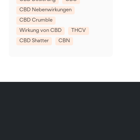
CBD Nebenwirkungen
CBD Crumble
Wirkung von CBD
THCV
CBD Shatter
CBN