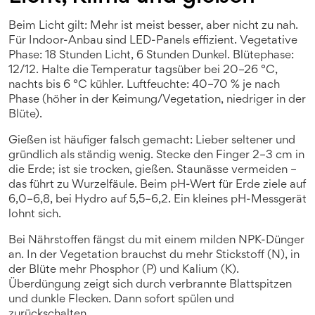
Beim Licht gilt: Mehr ist meist besser, aber nicht zu nah.
Für Indoor-Anbau sind LED-Panels effizient. Vegetative
Phase: 18 Stunden Licht, 6 Stunden Dunkel. Blütephase:
12/12. Halte die Temperatur tagsüber bei 20–26 °C,
nachts bis 6 °C kühler. Luftfeuchte: 40–70 % je nach
Phase (höher in der Keimung/Vegetation, niedriger in der
Blüte).
Gießen ist häufiger falsch gemacht: Lieber seltener und
gründlich als ständig wenig. Stecke den Finger 2–3 cm in
die Erde; ist sie trocken, gießen. Staunässe vermeiden –
das führt zu Wurzelfäule. Beim pH-Wert für Erde ziele auf
6,0–6,8, bei Hydro auf 5,5–6,2. Ein kleines pH-Messgerät
lohnt sich.
Bei Nährstoffen fängst du mit einem milden NPK-Dünger
an. In der Vegetation brauchst du mehr Stickstoff (N), in
der Blüte mehr Phosphor (P) und Kalium (K).
Überdüngung zeigt sich durch verbrannte Blattspitzen
und dunkle Flecken. Dann sofort spülen und
zurückschalten.