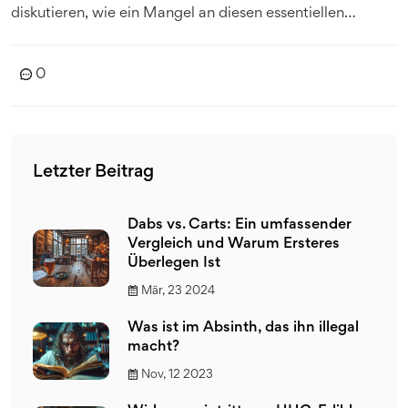
diskutieren, wie ein Mangel an diesen essentiellen
Nährstoffen das Wachstum der Pflanze beeinträchtigen
kann und bieten praktische Lösungen an, um einen
0
optimalen Ernährungszustand der Cannabis-Pflanzen zu
gewährleisten. Ob für den erfahrenen Gärtner oder den
Anfänger in der Welt des Cannabisanbaus, dieser Artikel
bietet wertvolle Einblicke und Tipps, um die Gesundheit
Letzter Beitrag
und das Wachstum Ihrer Cannabis-Pflanzen zu fördern.
Dabs vs. Carts: Ein umfassender
Vergleich und Warum Ersteres
Überlegen Ist
Mär, 23 2024
Was ist im Absinth, das ihn illegal
macht?
Nov, 12 2023