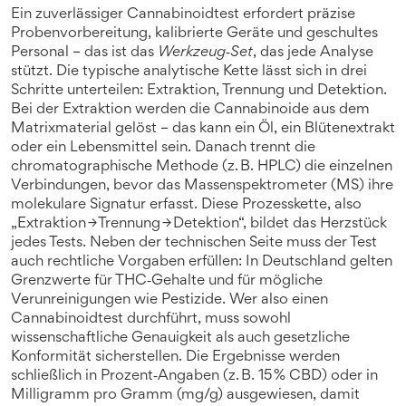
Ein zuverlässiger Cannabinoidtest erfordert präzise
Probenvorbereitung, kalibrierte Geräte und geschultes
Personal – das ist das
Werkzeug‑Set
, das jede Analyse
stützt. Die typische analytische Kette lässt sich in drei
Schritte unterteilen: Extraktion, Trennung und Detektion.
Bei der Extraktion werden die Cannabinoide aus dem
Matrixmaterial gelöst – das kann ein Öl, ein Blütenextrakt
oder ein Lebensmittel sein. Danach trennt die
chromatographische Methode (z. B. HPLC) die einzelnen
Verbindungen, bevor das Massenspektrometer (MS) ihre
molekulare Signatur erfasst. Diese Prozesskette, also
„Extraktion → Trennung → Detektion“, bildet das Herzstück
jedes Tests. Neben der technischen Seite muss der Test
auch rechtliche Vorgaben erfüllen: In Deutschland gelten
Grenzwerte für THC‑Gehalte und für mögliche
Verunreinigungen wie Pestizide. Wer also einen
Cannabinoidtest durchführt, muss sowohl
wissenschaftliche Genauigkeit als auch gesetzliche
Konformität sicherstellen. Die Ergebnisse werden
schließlich in Prozent‑Angaben (z. B. 15 % CBD) oder in
Milligramm pro Gramm (mg/g) ausgewiesen, damit