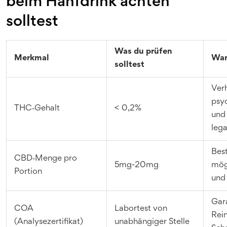
beim Hanfdrink achten
solltest
Was du prüfen
Merkmal
War
solltest
Ver
psyc
THC‑Gehalt
< 0,2%
und 
lega
Bes
CBD‑Menge pro
5mg-20mg
mög
Portion
und 
Gara
COA
Labortest von
Rein
(Analysezertifikat)
unabhängiger Stelle