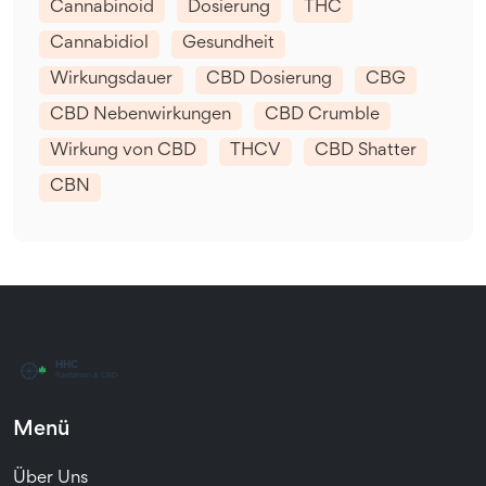
Cannabinoid
Dosierung
THC
Cannabidiol
Gesundheit
Wirkungsdauer
CBD Dosierung
CBG
CBD Nebenwirkungen
CBD Crumble
Wirkung von CBD
THCV
CBD Shatter
CBN
Menü
Über Uns