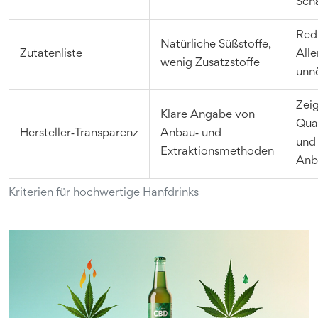
Scha
Red
Natürliche Süßstoffe,
Zutatenliste
Alle
wenig Zusatzstoffe
unnö
Zei
Klare Angabe von
Qua
Hersteller‑Transparenz
Anbau‑ und
und
Extraktionsmethoden
Anb
Kriterien für hochwertige Hanfdrinks