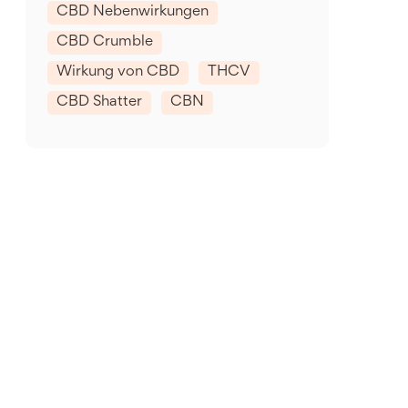
CBD Nebenwirkungen
CBD Crumble
Wirkung von CBD
THCV
CBD Shatter
CBN