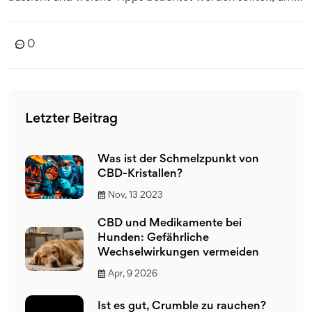
Probleme zu vermeiden. Es wird auch darauf
eingegangen, wie man CBD-Blüten sicher und diskret
0
verpackt und welche Dokumente hilfreich sein können.
Letzter Beitrag
Was ist der Schmelzpunkt von
CBD-Kristallen?
Nov, 13 2023
CBD und Medikamente bei
Hunden: Gefährliche
Wechselwirkungen vermeiden
Apr, 9 2026
Ist es gut, Crumble zu rauchen?