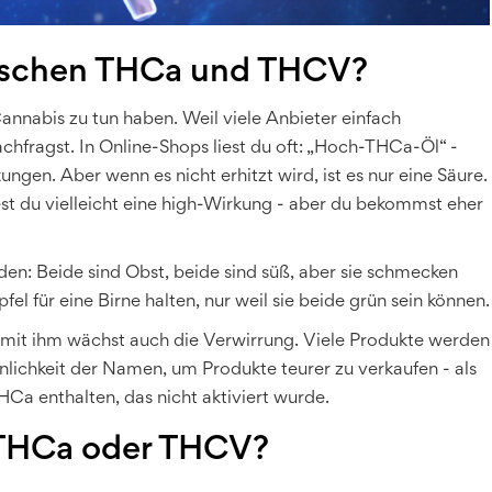
schen THCa und THCV?
annabis zu tun haben. Weil viele Anbieter einfach
chfragst. In Online-Shops liest du oft: „Hoch-THCa-Öl“ -
gen. Aber wenn es nicht erhitzt wird, ist es nur eine Säure.
t du vielleicht eine high-Wirkung - aber du bekommst eher
iden: Beide sind Obst, beide sind süß, aber sie schmecken
el für eine Birne halten, nur weil sie beide grün sein können.
 mit ihm wächst auch die Verwirrung. Viele Produkte werden
Ähnlichkeit der Namen, um Produkte teurer zu verkaufen - als
Ca enthalten, das nicht aktiviert wurde.
- THCa oder THCV?