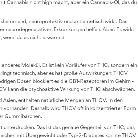
it Cannabis nicht high macht, aber ein Cannabis-Öl, das du
gshemmend, neuroprotektiv und antiemetisch wirkt. Das
der neurodegenerativen Erkrankungen helfen. Aber: Es wirkt
t, wenn du es nicht erwärmst.
 anderes Molekül. Es ist kein Vorläufer von THC, sondern ein
 klingt technisch, aber es hat große Auswirkungen: THCV
iedrigen Dosen blockiert es die CB1-Rezeptoren im Gehirn -
 THCV kann die psychoaktive Wirkung von THC abschwächen.
d Asien, enthalten natürliche Mengen an THCV. In den
m vorhanden. Deshalb wird THCV oft in konzentrierter Form
oder Gummibärchen.
 unterdrücken. Das ist das genaue Gegenteil von THC, das
Menschen mit Übergewicht oder Typ-2-Diabetes könnte THCV