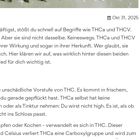
Okt 31, 2025
tigst, stößt du schnell auf Begriffe wie THCa und THCV.
e. Aber sie sind nicht dasselbe. Keineswegs. THCa und THCV
hrer Wirkung und sogar in ihrer Herkunft. Wer glaubt, sie
ch. Hier klären wir auf, was wirklich hinter diesen beiden
 für dich wichtig ist.
ie unschädliche Vorstufe von THC. Es kommt in frischem,
e du gerade gepflückt hast. THCa selbst hat keine
oder als Tinktur nehmen: Du wirst nicht high. Es ist, als ob
cht ins Schloss passt.
pfen oder Kochen - verwandelt es sich in THC. Dieser
ad Celsius verliert THCa eine Carboxylgruppe und wird zum