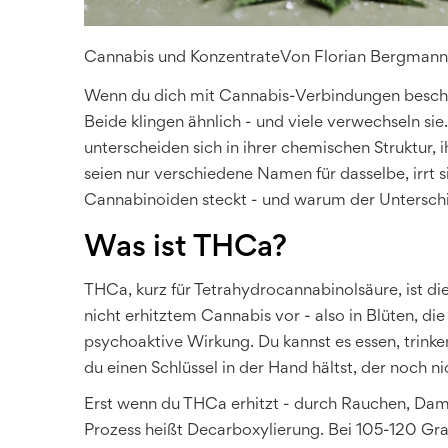
Cannabis und Konzentrate
Von
Florian Bergmann
Wenn du dich mit Cannabis-Verbindungen beschäf
Beide klingen ähnlich - und viele verwechseln si
unterscheiden sich in ihrer chemischen Struktur, i
seien nur verschiedene Namen für dasselbe, irrt si
Cannabinoiden steckt - und warum der Unterschied
Was ist THCa?
THCa, kurz für Tetrahydrocannabinolsäure, ist d
nicht erhitztem Cannabis vor - also in Blüten, di
psychoaktive Wirkung. Du kannst es essen, trinken 
du einen Schlüssel in der Hand hältst, der noch ni
Erst wenn du THCa erhitzt - durch Rauchen, Dam
Prozess heißt Decarboxylierung. Bei 105-120 Gr