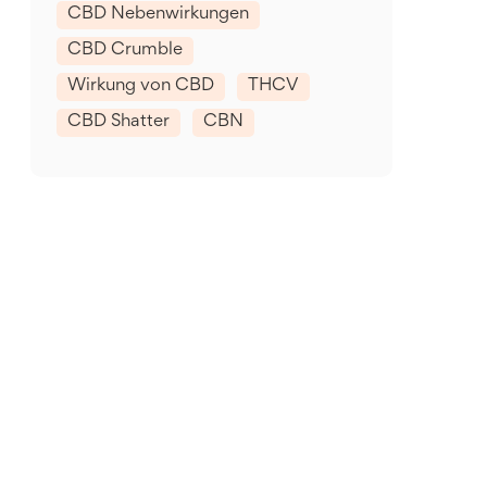
CBD Nebenwirkungen
CBD Crumble
Wirkung von CBD
THCV
CBD Shatter
CBN