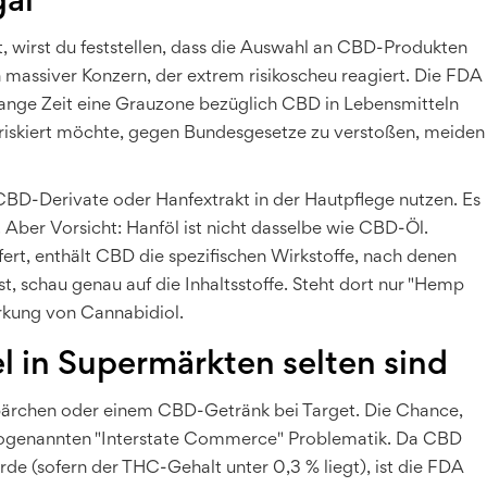
gal
 wirst du feststellen, dass die Auswahl an CBD-Produkten
in massiver Konzern, der extrem risikoscheu reagiert. Die
FDA
lange Zeit eine Grauzone bezüglich CBD in Lebensmitteln
 riskiert möchte, gegen Bundesgesetze zu verstoßen, meiden
 CBD-Derivate oder Hanfextrakt in der Hautpflege nutzen. Es
. Aber Vorsicht: Hanföl ist nicht dasselbe wie CBD-Öl.
rt, enthält CBD die spezifischen Wirkstoffe, nach denen
t, schau genau auf die Inhaltsstoffe. Steht dort nur "Hemp
rkung von Cannabidiol.
in Supermärkten selten sind
bärchen oder einem CBD-Getränk bei Target. Die Chance,
der sogenannten "Interstate Commerce" Problematik. Da CBD
rde (sofern der THC-Gehalt unter 0,3 % liegt), ist die FDA