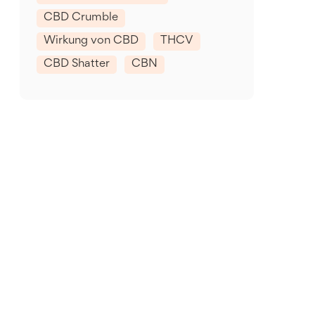
CBD Crumble
Wirkung von CBD
THCV
CBD Shatter
CBN