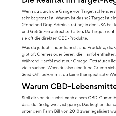
Die Realität im Target-Re
Wenn du durch die Gänge von Target schlenderst,
sehr begrenzt ist. Warum ist das so? Target ist e
(Food and Drug Administration) in den USA hat 
und Getränken aufrechterhalten. Da Target nicht
sie oft die direkten CBD-Produkte.
Was du jedoch finden kannst, sind Produkte, die
gibt oft Cremes oder Seren, die Hanföl enthalten
Während Hanföl meist nur Omega-Fettsäuren liefe
viele suchen. Wenn du also eine Tube Creme siehs
Seed Oil", bekommst du keine therapeutische Wi
Warum CBD-Lebensmittel 
Stell dir vor, du suchst nach einem CBD-Gummi
dass du fündig wirst, ist gering. Das liegt an 
unter dem
Farm Bill
von 2018 zwar legalisiert wu